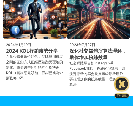
2024年1月19日
2023年7月27日
2024 KOL行銷趨勢分享
深化社交媒體演算法理解，
在當今這個數位時代，品牌與消費者
助你增加粉絲數量！
之間的互動方式正經歷著翻天覆地的
社交媒體平台如Instagram和
變化。隨著數字化行銷的不斷演進，
Facebook都採用複雜的演算法，以
KOL（關鍵意見領袖）行銷已成為企
決定哪些內容會被展示給哪些用戶。
業戰略中不
要想增加你的粉絲數量，理解這些演
算法
Instagram
LINE