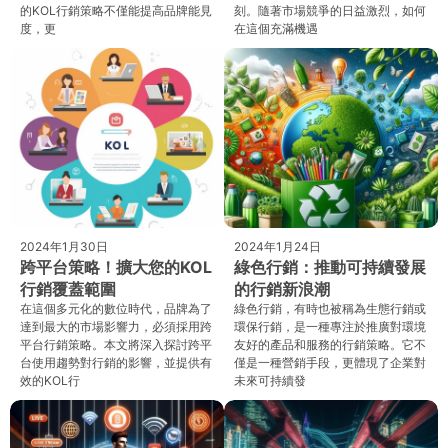
的KOL行銷策略不僅能提高品牌能見
刻。隨著市場競爭的日益激烈，如何
度，更
在這個充滿機遇
2024年1月30日
2024年1月24日
跨平台策略！擴大您的KOL
綠色行銷：推動可持續發展
行銷覆蓋範圍
的行銷新浪潮
在這個多元化的數位時代，品牌為了
綠色行銷，有時也被稱為生態行銷或
達到最大的市場影響力，必須採用跨
環保行銷，是一種專注於推廣對環境
平台行銷策略。本文將深入探討跨平
友好的產品和服務的行銷策略。它不
台使用趨勢對行銷的影響，並提供有
僅是一種營銷手段，更體現了企業對
效的KOL行
未來可持續發