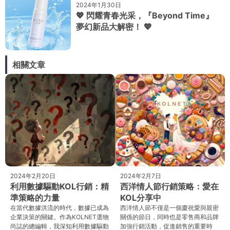
2024年1月30日
💖 閃耀青春光采，『Beyond Time』
夢幻新品大解密！ 💖
相關文章
2024年2月20日
2024年2月7日
利用數據驅動KOL行銷：精
西洋情人節行銷策略：愛在
準策略的力量
KOL分享中
在當代數據洪流的時代，數據已成為
西洋情人節不僅是一個慶祝愛與親密
企業決策的關鍵。作為KOLNET選物
關係的節日，同時也是零售商和品牌
尚誌的總編輯，我深知利用數據驅動
加強行銷活動，促進銷售的重要時