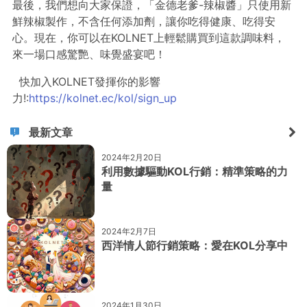
最後，我們想向大家保證，「金德老爹-辣椒醬」只使用新
鮮辣椒製作，不含任何添加劑，讓你吃得健康、吃得安
心。現在，你可以在KOLNET上輕鬆購買到這款調味料，
來一場口感驚艷、味覺盛宴吧！
快加入KOLNET發揮你的影響
力!:
https://kolnet.ec/kol/sign_up
最新文章
2024年2月20日
利用數據驅動KOL行銷：精準策略的力
量
2024年2月7日
西洋情人節行銷策略：愛在KOL分享中
2024年1月30日