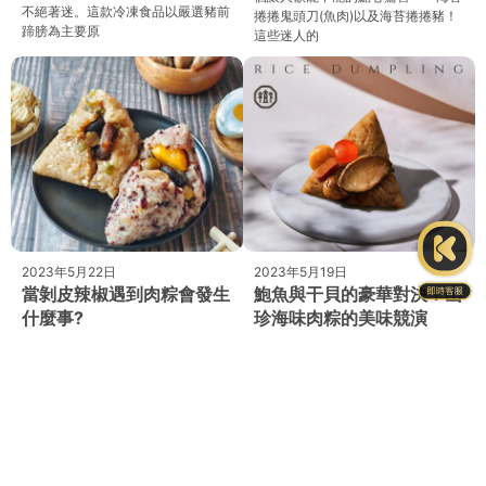
不絕著迷。這款冷凍食品以嚴選豬前
捲捲鬼頭刀(魚肉)以及海苔捲捲豬！
蹄膀為主要原
這些迷人的
2023年5月22日
2023年5月19日
當剝皮辣椒遇到肉粽會發生
鮑魚與干貝的豪華對決！山
什麼事?
珍海味肉粽的美味競演
大家好我是G編近年來，隨著人們對
嗨，親愛的讀者朋友們！今天我要向
於食材品質和口感的追求越來越高，
大家介紹一款絕對讓你食指大動的美
粽子作為傳統美食之一，也開始不斷
食聖品 - 『富錦樹』星級珍鮑干貝
進行創新和改良。在眾多粽子品牌
粽！這款肉粽可不是你平常見到的普
中，金德老爹-
通珍珠白米