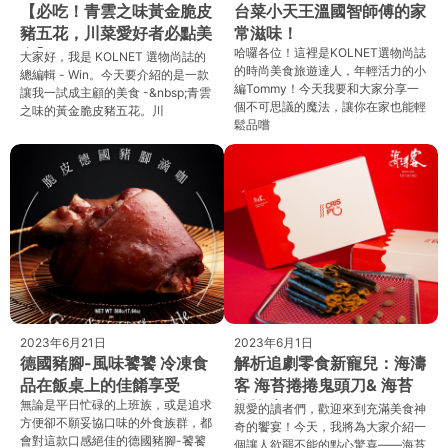
【必吃！青雲之味黃金脆皮
台菜小天王溫國智師傅的家
豬五花，川菜愛好者必點美
常滋味！
食】
哈囉各位！這裡是KOLNET選物尚誌
大家好，我是 KOLNET 選物尚誌的
的時尚美食旅遊達人，年輕活力的小
總編輯 - Win。今天要介紹的是一款
編Tommy！今天我要和大家分享一
讓我一試成主顧的美食 -&nbsp;青雲
個不可思議的魔法，讓你在家也能輕
之味的黃金脆皮豬五花。川
鬆品嚐
2023年6月21日
2023年6月1日
德國豬腳-風味饕饕 冷凍食
解析追劇零食新寵兒：海濤
品在飯桌上的佳餚享受
客 海苔捲捲鬼頭刀& 海苔
無論是平日忙碌的上班族，或是追求
捲捲豬
親愛的讀者們，歡迎來到充滿美食神
方便卻不願妥協口味的外食族群，都
奇的饗宴！今天，我將為大家介紹一
會對這款口感絕佳的德國豬腳-饕饕
個讓人欲罷不能的點心驚喜——海苔