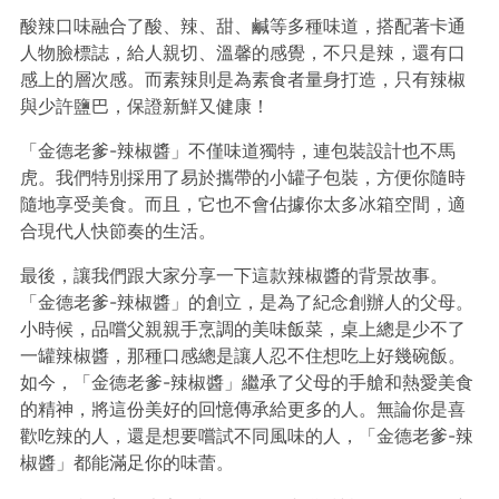
酸辣口味融合了酸、辣、甜、鹹等多種味道，搭配著卡通
人物臉標誌，給人親切、溫馨的感覺，不只是辣，還有口
感上的層次感。而素辣則是為素食者量身打造，只有辣椒
與少許鹽巴，保證新鮮又健康！
「金德老爹-辣椒醬」不僅味道獨特，連包裝設計也不馬
虎。我們特別採用了易於攜帶的小罐子包裝，方便你隨時
隨地享受美食。而且，它也不會佔據你太多冰箱空間，適
合現代人快節奏的生活。
最後，讓我們跟大家分享一下這款辣椒醬的背景故事。
「金德老爹-辣椒醬」的創立，是為了紀念創辦人的父母。
小時候，品嚐父親親手烹調的美味飯菜，桌上總是少不了
一罐辣椒醬，那種口感總是讓人忍不住想吃上好幾碗飯。
如今，「金德老爹-辣椒醬」繼承了父母的手艙和熱愛美食
的精神，將這份美好的回憶傳承給更多的人。無論你是喜
歡吃辣的人，還是想要嚐試不同風味的人，「金德老爹-辣
椒醬」都能滿足你的味蕾。