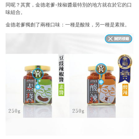
同呢？其實，金德老爹-辣椒醬最特別的地方就在於它的口
味組合。
金德老爹獨創了兩種口味：一種是酸辣，另一種是素辣。
關閉標籤