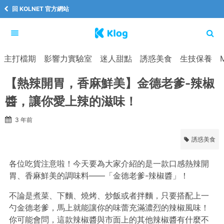
回 KOLNET 官方網站
主打檔期
影響力實驗室
迷人甜點
誘惑美食
生技保養
【熱辣開胃，香麻鮮美】金德老爹-辣椒
醬，讓你愛上辣的滋味！
3 年前
誘惑美食
各位吃貨注意啦！今天要為大家介紹的是一款口感熱辣開
胃、香麻鮮美的調味料——「金德老爹-辣椒醬」！
不論是煮菜、下麵、燒烤、炒飯或者拌麵，只要搭配上一
勺金德老爹，馬上就能讓你的味蕾充滿濃烈的辣椒風味！
你可能會問，這款辣椒醬與市面上的其他辣椒醬有什麼不