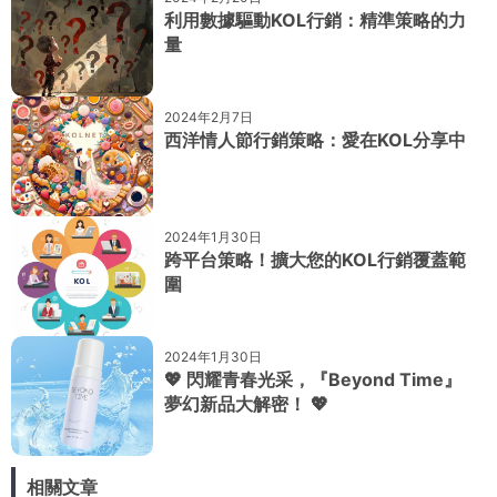
利用數據驅動KOL行銷：精準策略的力
量
2024年2月7日
西洋情人節行銷策略：愛在KOL分享中
2024年1月30日
跨平台策略！擴大您的KOL行銷覆蓋範
圍
2024年1月30日
💖 閃耀青春光采，『Beyond Time』
夢幻新品大解密！ 💖
相關文章