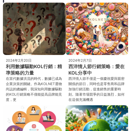
2024年2月20日
2024年2月7日
利用數據驅動KOL行銷：精
西洋情人節行銷策略：愛在
準策略的力量
KOL分享中
在當代數據洪流的時代，數據已成為
西洋情人節不僅是一個慶祝愛與親密
企業決策的關鍵。作為KOLNET選物
關係的節日，同時也是零售商和品牌
尚誌的總編輯，我深知利用數據驅動
加強行銷活動，促進銷售的重要時
的KOL行銷策略不僅能提高品牌能見
刻。隨著市場競爭的日益激烈，如何
度，更
在這個充滿機遇