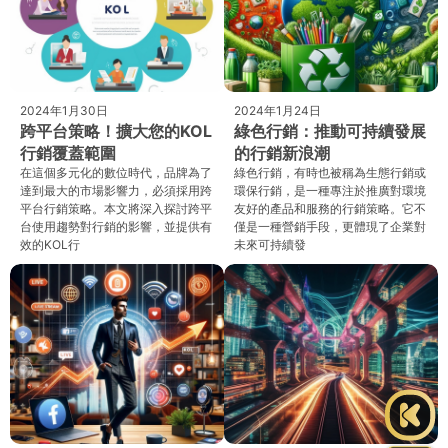
2024年1月30日
2024年1月24日
跨平台策略！擴大您的KOL
綠色行銷：推動可持續發展
行銷覆蓋範圍
的行銷新浪潮
在這個多元化的數位時代，品牌為了
綠色行銷，有時也被稱為生態行銷或
達到最大的市場影響力，必須採用跨
環保行銷，是一種專注於推廣對環境
平台行銷策略。本文將深入探討跨平
友好的產品和服務的行銷策略。它不
台使用趨勢對行銷的影響，並提供有
僅是一種營銷手段，更體現了企業對
效的KOL行
未來可持續發