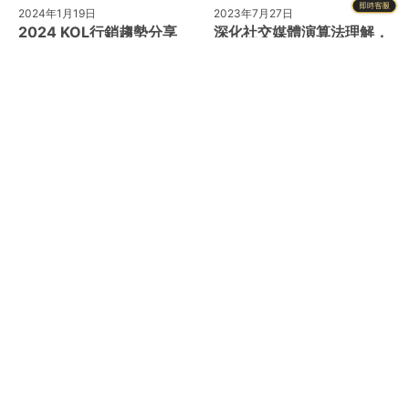
2024年1月19日
2023年7月27日
2024 KOL行銷趨勢分享
深化社交媒體演算法理解，
在當今這個數位時代，品牌與消費者
助你增加粉絲數量！
之間的互動方式正經歷著翻天覆地的
社交媒體平台如Instagram和
變化。隨著數字化行銷的不斷演進，
Facebook都採用複雜的演算法，以
KOL（關鍵意見領袖）行銷已成為企
決定哪些內容會被展示給哪些用戶。
業戰略中不
要想增加你的粉絲數量，理解這些演
算法
Instagram
LINE
Product Categories
商品目錄
Brand Introduction