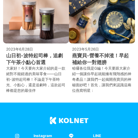
2023年6月28日
2023年5月26日
山日初-波特起司棒，追劇
燕寶貝-營養不掉渣！早起
下午茶小點心首選
補給你一對翅膀
大家好！今天要向大家介紹的是一款
哈囉各位我是G編！今天要跟大家介
絕對不能錯過的美味零食——山日
紹一個讓你早起就能擁有飛翔感的神
初-波特起司棒！不論是下午茶時
奇產品！讓我們一起揭開燕寶貝的神
光、小點心，還是追劇時，這款起司
秘面紗吧！首先，讓我們來認識這兩
棒都是您的最佳伴
位燕窩明星：
Instagram
LINE