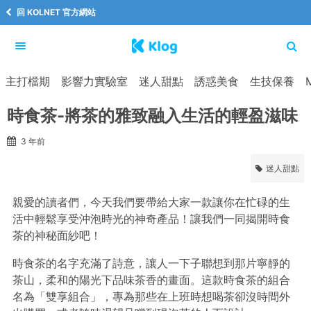
回 KOLNET 官方網站
主打檔期
影響力實驗室
迷人甜點
誘惑美食
生技保養
時食茶-將茶的雅致融入生活的輕盈滋味
3 年前
迷人甜點
親愛的讀者們，今天我們要帶給大家一款讓你在忙碌的生
活中輕鬆享受沖泡時光的神奇產品！讓我們一同揭開時食
茶的神秘面紗吧！
時食茶的名字充滿了詩意，讓人一下子聯想到那片寧靜的
茶山，柔和的陽光下品味茶香的畫面。這款時食茶的組合
名為「雙享組合」，專為那些在上班時想喝茶卻沒時間外