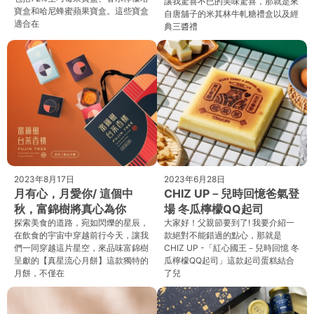
讓我驚喜不已的美味驚喜，那就是來
寶盒和哈尼蜂蜜蘋果寶盒。這些寶盒
自唐舖子的米其林牛軋糖禮盒以及經
適合在
典三醬禮
2023年8月17日
2023年6月28日
月有心，月愛你/ 這個中
CHIZ UP－兒時回憶爸氣登
秋，富錦樹將真心為你
場 冬瓜檸檬QQ起司
探索美食的道路，宛如閃爍的星辰，
大家好！父親節要到了! 我要介紹一
在飲食的宇宙中穿越前行今天，讓我
款絕對不能錯過的點心，那就是
們一同穿越這片星空，來品味富錦樹
CHIZ UP -「紅心國王－兒時回憶 冬
呈獻的【真星流心月餅】這款獨特的
瓜檸檬QQ起司」這款起司蛋糕結合
月餅，不僅在
了兒