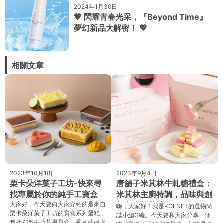
2024年1月30日
💖 閃耀青春光采，『Beyond Time』
夢幻新品大解密！ 💖
相關文章
2023年10月18日
2023年9月4日
栗卡朵洋菓子工坊-快來尋
唐舖子米其林牛軋糖禮盒：
找專屬於你的純手工寶盒
米其林主廚特調，品味與創
大家好，今天要向大家介紹的是來自​
新交織的美味旅程
嗨，大家好！我是KOLNET的選物尚
栗卡朵洋菓子工坊​的寶盒系列蛋糕，
誌小編G編。今天要和大家分享一個
包括72%生巧莓果寶盒、香水檸檬塔