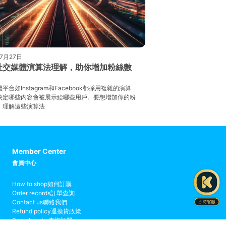
年7月27日
社交媒體演算法理解，助你增加粉絲數
平台如Instagram和Facebook都採用複雜的演算
決定哪些內容會被展示給哪些用戶。要想增加你的粉
，理解這些演算法
Member Center
會員中心
How to shop
如何訂購
Order records
訂單查詢
Contact us
聯絡我們
Refund policy
退換貨政策
Search order
查詢訂單