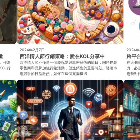
2024年2月7日
2024
量
西洋情人節行銷策略：愛在KOL分享中
跨平
。作為
西洋情人節不僅是一個慶祝愛與親密關係的節日，同時也是
在這個
KOL行
零售商和品牌加強行銷活動，促進銷售的重要時刻。隨著市
力，必
場競爭的日益激烈，如何在這個充滿機遇
趨勢對