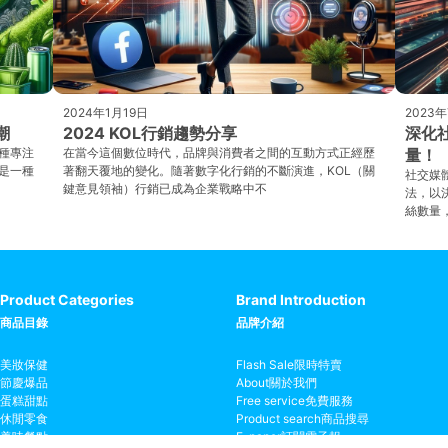
2024年1月19日
2023
潮
2024 KOL行銷趨勢分享
深化
種專注
在當今這個數位時代，品牌與消費者之間的互動方式正經歷
量！
是一種
著翻天覆地的變化。隨著數字化行銷的不斷演進，KOL（關
社交媒體
鍵意見領袖）行銷已成為企業戰略中不
法，以
絲數量
Product Categories
Brand Introduction
商品目錄
品牌介紹
美妝保健
Flash Sale
限時特賣
節慶爆品
About
關於我們
蛋糕甜點
Free service
免費服務
休閒零食
Product search
商品搜尋
美味餐點
E-paper
訂閱電子報