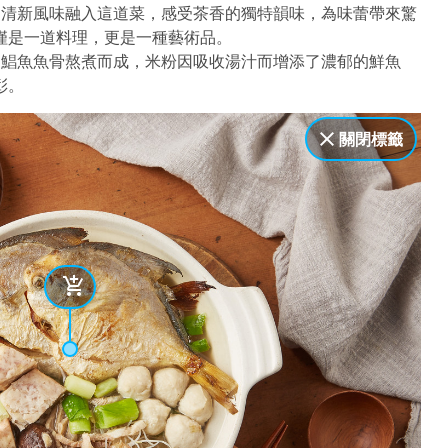
的清新風味融入這道菜，感受茶香的獨特韻味，為味蕾帶來驚
僅是一道料理，更是一種藝術品。
用鯧魚魚骨熬煮而成，米粉因吸收湯汁而增添了濃郁的鮮魚
彰。
關閉標籤