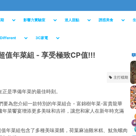
檔期
影響力實驗室
迷人甜點
誘惑美食
Different
3C家電
值年菜組 - 享受極致CP值!!!
主打檔期
在正是準備年菜的最佳時刻。
我們要為您介紹一款特別的年菜組合 - 富錦樹年菜-富貴龍華
爐年菜饗宴增添更多美味和吉祥，讓您和家人在新年時充滿
超值年菜組包含了多種美味菜餚，荷葉麻油雞米糕、魷魚螺肉