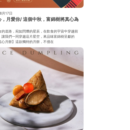
8月17日
心，月愛你/ 這個中秋，富錦樹將真心為
食的道路，宛如閃爍的星辰，在飲食的宇宙中穿越前
，讓我們一同穿越這片星空，來品味富錦樹呈獻的
流心月餅】這款獨特的月餅，不僅在