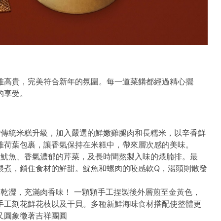
雅高貴，完美符合新年的氛圍。每一道菜餚都經過精心擺
的享受。
灣傳統米糕升級，加入嚴選的鮮嫩雞腿肉和長糯米，以辛香鮮
雅荷葉包裹，讓香氣保持在米糕中，帶來層次感的美味。
的魷魚、香氣濃郁的芹菜，及長時間熬製入味的煨腩排。最
煨煮，鎖住食材的鮮甜。魷魚和螺肉的咬感軟Q，湯頭則散發
不乾澀，充滿肉香味！ 一顆顆手工捏製後外層煎至金黃色，
手工刻花鮮花枝以及干貝。多種新鮮海味食材搭配使整體更
又圓象徵著吉祥團圓