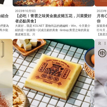
2023年10月5日
2023年
克力組合
【必吃！青雲之味黃金脆皮豬五花，川菜愛好
月有
者必點美食】
你
我們要為
大家好，我是 KOLNET 選物尚誌的總編輯 - Win。今天要介
探索美
馬卡龍
紹的是一款讓我一試成主顧的美食 -&nbsp;青雲之味的黃金
行今天
脆皮豬五花。川
【真星