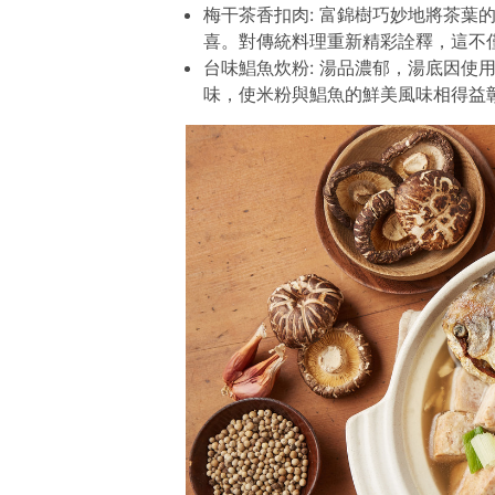
梅干茶香扣肉: 富錦樹巧妙地將茶葉
喜。對傳統料理重新精彩詮釋，這不
台味鯧魚炊粉: 湯品濃郁，湯底因使
味，使米粉與鯧魚的鮮美風味相得益