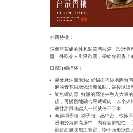
外觀特徵：
這個年菜組的外包裝質感拉滿，設計典
盤，外觀令人垂涎欲滴，帶給您視覺上
口感詳細描述：
荷葉麻油雞米糕: 富錦樹巧妙地將台
麻的青花椒增添清新風味，最後以淡
魷魚螺肉蒜: 鮮甜的高湯中融入大量
後，再慢慢地融合嚴選螺肉，以小火
著甘甜風味讓人一試就停不下來
海鮮獅子頭: 獅子頭口感綿密，軟嫩
浸泡於海鮮高湯中，內有新鮮蝦仁、
顯鮮甜風味層次豐富，獅子頭形狀圓