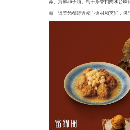
蒜、海鮮獅子頭、梅干茶香扣肉和台味
每一道菜餚都經過精心選材和烹飪，保