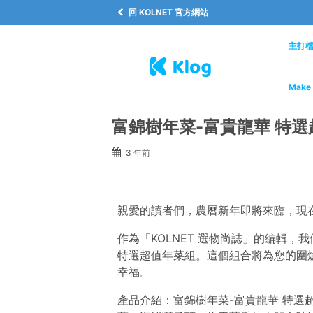
回 KOLNET 官方網站
主打
Make 
富錦樹年菜-富貴龍華 特選超
3 年前
親愛的讀者們，農曆新年即將來臨，現
作為「KOLNET 選物尚誌」的編輯，
特選超值年菜組。這個組合將為您的圍
幸福。
產品介紹：富錦樹年菜-富貴龍華 特選