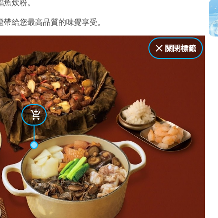
鯧魚炊粉。
證帶給您最高品質的味覺享受。
關閉標籤