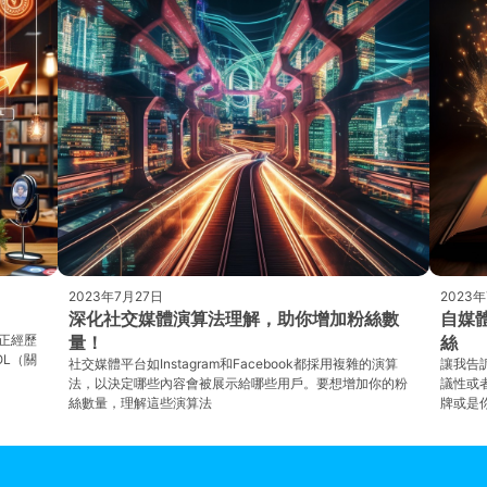
2023年7月27日
2023年
深化社交媒體演算法理解，助你增加粉絲數
自媒
正經歷
量！
絲
L（關
社交媒體平台如Instagram和Facebook都採用複雜的演算
讓我告
法，以決定哪些內容會被展示給哪些用戶。要想增加你的粉
議性或
絲數量，理解這些演算法
牌或是