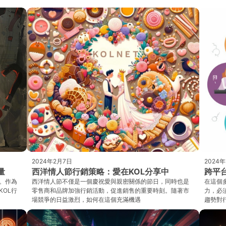
2024年2月7日
2024
量
西洋情人節行銷策略：愛在KOL分享中
跨平
。作為
西洋情人節不僅是一個慶祝愛與親密關係的節日，同時也是
在這個
KOL行
零售商和品牌加強行銷活動，促進銷售的重要時刻。隨著市
力，必
場競爭的日益激烈，如何在這個充滿機遇
趨勢對