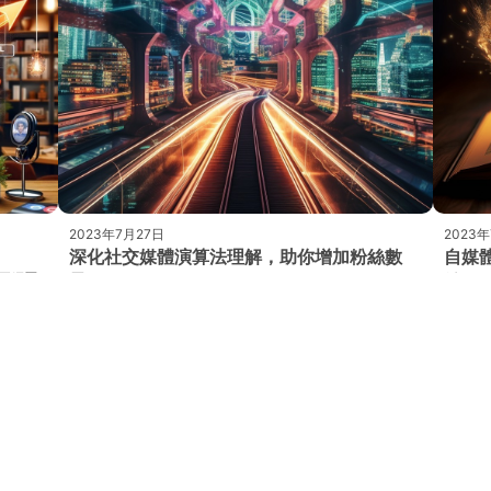
2023年7月27日
2023年
深化社交媒體演算法理解，助你增加粉絲數
自媒
正經歷
量！
絲
L（關
社交媒體平台如Instagram和Facebook都採用複雜的演算
讓我告
法，以決定哪些內容會被展示給哪些用戶。要想增加你的粉
議性或
絲數量，理解這些演算法
牌或是
Product Categories
Brand Introduction
商品目錄
品牌介紹