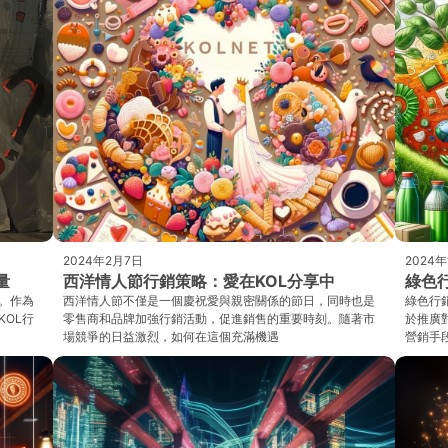
2024年2月7日
2024
量
西洋情人節行銷策略：愛在KOL分享中
綠色
。作為
西洋情人節不僅是一個慶祝愛與親密關係的節日，同時也是
綠色行
KOL行
零售商和品牌加強行銷活動，促進銷售的重要時刻。隨著市
於推廣
場競爭的日益激烈，如何在這個充滿機遇
營銷手