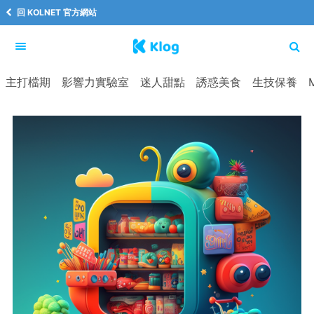
回 KOLNET 官方網站
主打檔期
影響力實驗室
迷人甜點
誘惑美食
生技保養