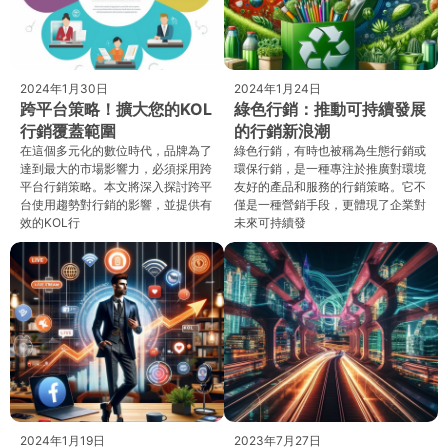
2024年1月30日
2024年1月24日
跨平台策略！擴大您的KOL
綠色行銷：推動可持續發展
行銷覆蓋範圍
的行銷新浪潮
在這個多元化的數位時代，品牌為了
綠色行銷，有時也被稱為生態行銷或
達到最大的市場影響力，必須採用跨
環保行銷，是一種專注於推廣對環境
平台行銷策略。本文將深入探討跨平
友好的產品和服務的行銷策略。它不
台使用趨勢對行銷的影響，並提供有
僅是一種營銷手段，更體現了企業對
效的KOL行
未來可持續發
2024年1月19日
2023年7月27日