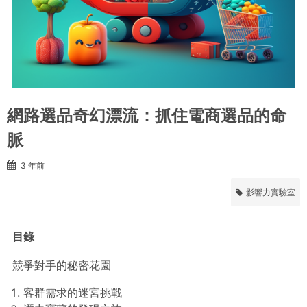
網路選品奇幻漂流：抓住電商選品的命
脈
3 年前
影響力實驗室
目錄
競爭對手的秘密花園
客群需求的迷宮挑戰