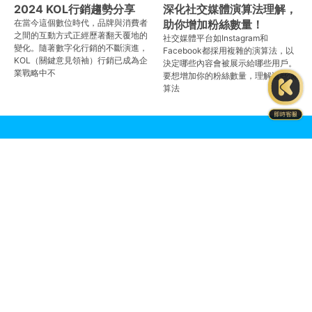
2024 KOL行銷趨勢分享
深化社交媒體演算法理解，
在當今這個數位時代，品牌與消費者
助你增加粉絲數量！
之間的互動方式正經歷著翻天覆地的
社交媒體平台如Instagram和
變化。隨著數字化行銷的不斷演進，
Facebook都採用複雜的演算法，以
KOL（關鍵意見領袖）行銷已成為企
決定哪些內容會被展示給哪些用戶。
業戰略中不
要想增加你的粉絲數量，理解這些演
算法
Instagram
LINE
Product Categories
商品目錄
Brand Introduction
品牌介紹