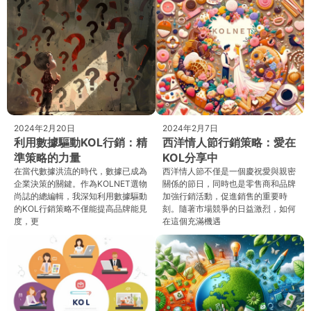
2024年2月20日
2024年2月7日
利用數據驅動KOL行銷：精
西洋情人節行銷策略：愛在
準策略的力量
KOL分享中
在當代數據洪流的時代，數據已成為
西洋情人節不僅是一個慶祝愛與親密
企業決策的關鍵。作為KOLNET選物
關係的節日，同時也是零售商和品牌
尚誌的總編輯，我深知利用數據驅動
加強行銷活動，促進銷售的重要時
的KOL行銷策略不僅能提高品牌能見
刻。隨著市場競爭的日益激烈，如何
度，更
在這個充滿機遇