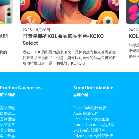
2023年4月20日
202
以開
打造專屬的KOL商品選品平台-KOKO
KO
Select
想要讓
來體驗
喜愛的
現在，KOL的影響力越來越大，品牌供應商越來越需要他
是品牌
們來幫助推廣商品。但是，如何找到適合的商品並將它們
成功推廣出去，是一個挑戰。KOKO S
Product Categories
Brand Introduction
商品目錄
品牌介紹
美妝保健
Flash Sale
限時特賣
節慶爆品
About
關於我們
蛋糕甜點
Free service
免費服務
休閒零食
Product search
商品搜尋
美味餐點
E-paper
訂閱電子報
各式飲品
Privacy policy
隱私政策