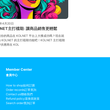
3年4月20日
LNET主打檔期: 讓商品銷售更輕鬆
你的商品在 KOLNET 平台上大獲成功嗎？現在就
 KOLNET 的主打檔期功能吧！KOLNET 主打檔期
供應商在 KOL
Member Center
會員中心
How to shop
如何訂購
Order records
訂單查詢
Contact us
聯絡我們
Refund policy
退換貨政策
Search order
查詢訂單