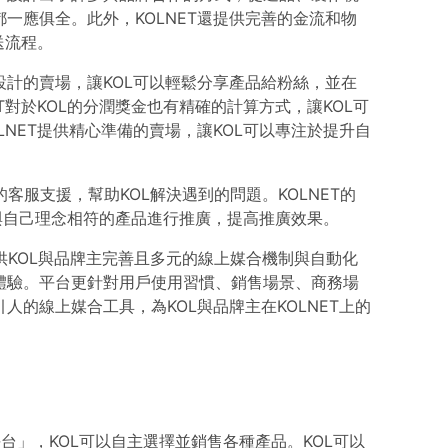
一應俱全。此外，KOLNET還提供完善的金流和物
送流程。
心設計的賣場，讓KOL可以輕鬆分享產品給粉絲，並在
T對於KOL的分潤獎金也有精確的計算方式，讓KOL可
LNET提供精心準備的賣場，讓KOL可以專注於提升自
業的客服支援，幫助KOL解決遇到的問題。KOLNET的
擇與自己理念相符的產品進行推廣，提高推廣效果。
提供KOL與品牌主完善且多元的線上媒合機制與自動化
體驗。平台更針對用戶使用習慣、銷售場景、商務場
人的線上媒合工具，為KOL與品牌主在KOLNET上的
自選平台」，KOL可以自主選擇並銷售各種產品。KOL可以