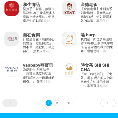
傳統台菜的基礎上加入
和生御品
金德老爹
國際元素，七年來屢為
堅持手工製作，無添加
【金德老爹】辣到滇系
國際媒體推薦為台北必
防腐劑 為了能讓更多人
列辣椒醬～雲南風味的
吃餐廳，經營者吳羽傑
喜歡上精緻甜點，便將
麻辣口感，絕對能滿足
Jay的堅持誓言將把
產品中的動物油脂改以
您的味蕾，享用美食之
「富錦樹台菜香檳」這
純鮮乳提煉的奶油取代
餘更能擁有香辣的口感
個品牌行銷到更多國際
除了降低甜膩感，口感
😍
城市。
也愈加細滑爽口，讓蛋
自在食刻
嗝 burp
奶素者能夠一同享用傳
什麼是自在 ? 能跟隨心
我們是一間位於泰山經
統經典
的聲音，做任何決定，
營30年以上的傳統早餐
而不帶一絲歉疚，就是
店 爸爸常說吃我們的東
自在。 然而人生活在世
西『眼睛會眨，嘴巴會
界上，有太多太多的身
動～』 雖然是廢話但卻
不由己，就連吃飯這件
也是爸爸詼諧的表現！
事，也被社會世俗眼光
眼睛和嘴巴總是能在第
yanbaby燕寶貝
時食茶 SHI SHI
所綁架著 ! 放肆吃多
一時間反應出我們最真
CHA
為愛而生 創立品牌
了，彷彿立即能預見體
的感受 而爸爸的章節如
「燕寶貝成立的初衷，
『時』時時刻刻。『食
重計上飆升的數字；節
果只寫到這我覺得太可
是想給家人一份最好的
茶』喝茶 現在的人們常
制吃少了，不只身體飢
惜了 於是我將繼續把這
補養。」 在孩子的成長
常迷失在忙碌的生活
餓，連心靈也都會感到
個故事寫下去： 爸爸的
過程中，為了幫他們提
中，寧可選擇充滿化學
匱乏不滿足。 『當心不
美食在嘴裡發酵，客人
升體質與免疫力，大多
添加的手搖杯。 為了改
自在，吃頓飯都需要錙
眨眨眼表示滿意 突然一
數父母會幫孩子補充營
變現狀，時食茶為大家
銖必較計算熱量的時
聲： 『嗝！』 原來是
養品，初為人父的我當
帶來便利的沖泡茶包，
候，怎麼會快樂 ?』 自
吃飽了～
然也不例外。對於家人
讓人 時時刻刻都能品嘗
在飲食 = 無負擔 + 美味
1
2
…
11
吃的健康，我本來就非
到一杯回甘的滋味並同
好吃 所謂最好的料理，
常重視，在替孩子挑選
時品味生活。 時時刻
應是味美而不膩口、輕
營養補充品時，常常發
刻，離不開的茶香
盈舒爽卻能嚐到意想不
現成份過於複雜且有過