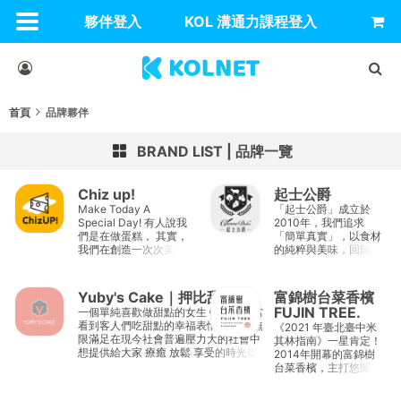
夥伴登入
KOL 溝通力課程登入
首頁
品牌夥伴
BRAND LIST
品牌一覽
Chiz up!
起士公爵
Make Today A
「起士公爵」成立於
Special Day! 有人說我
2010年，我們追求
們是在做蛋糕， 其實，
「簡單真實」，以食材
我們在創造一次次美好
的純粹與美味，回歸身
有趣的生活體驗。 從各
體真實需求，更以「食
種起司口味、型態變化
物設計」顛覆甜點世界
到包裝設計， ChizUP!
常規，用全新思考，製
Yuby's Cake｜押比甜點
富錦樹台菜香檳
追求味覺與視覺的全新
作出美好的甜點，希望
FUJIN TREE.
一個單純喜歡做甜點的女生👩🏻‍🍳 每當
感官樂趣， 製作新鮮美
讓每個人品嚐美味的同
看到客人們吃甜點的幸福表情 就覺得無
《2021 年臺北臺中米
味的同時，也不斷創造
時也能減少負擔。
限滿足 ​在現今社會普遍壓力大的社會中
其林指南》一星肯定！
新驚喜，讓每天都值得
想提供給大家 療癒 放鬆 享受的時光😌
2014年開幕的富錦樹
慶祝！
你 多久沒有靜下來享受人生了呢？ . IG:
台菜香檳，主打悠閒慢
yubycake FB粉專:
食、香檳佐餐，從用餐
https://www.facebook.com/yubycake/
空間、氛圍到菜色，在