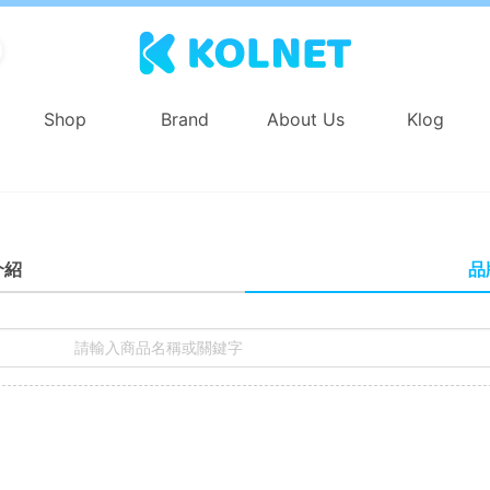
Shop
Brand
About Us
Klog
品
介紹