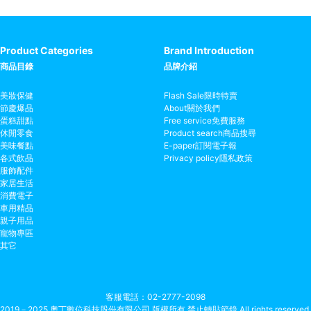
Product Categories
Brand Introduction
商品目錄
品牌介紹
美妝保健
Flash Sale
限時特賣
節慶爆品
About
關於我們
蛋糕甜點
Free service
免費服務
休閒零食
Product search
商品搜尋
美味餐點
E-paper
訂閱電子報
各式飲品
Privacy policy
隱私政策
服飾配件
家居生活
消費電子
車用精品
親子用品
寵物專區
其它
客服電話
02-2777-2098
2019－2025 奧丁數位科技股份有限公司 版權所有 禁止轉貼節錄 All rights reserved.