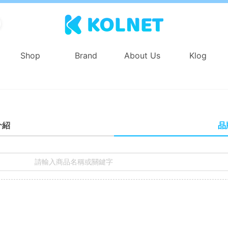
Shop
Brand
About Us
Klog
品
介紹