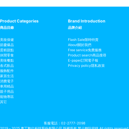
Product Categories
Brand Introduction
商品目錄
品牌介紹
美妝保健
Flash Sale
限時特賣
節慶爆品
About
關於我們
蛋糕甜點
Free service
免費服務
休閒零食
Product search
商品搜尋
美味餐點
E-paper
訂閱電子報
各式飲品
Privacy policy
隱私政策
服飾配件
家居生活
消費電子
車用精品
親子用品
寵物專區
其它
客服電話
02-2777-2098
2019－2025 奧丁數位科技股份有限公司 版權所有 禁止轉貼節錄 All rights reserved.