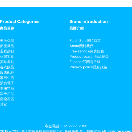
Product Categories
Brand Introduction
商品目錄
品牌介紹
美妝保健
Flash Sale
限時特賣
節慶爆品
About
關於我們
蛋糕甜點
Free service
免費服務
休閒零食
Product search
商品搜尋
美味餐點
E-paper
訂閱電子報
各式飲品
Privacy policy
隱私政策
服飾配件
家居生活
消費電子
車用精品
親子用品
寵物專區
其它
客服電話
02-2777-2098
2019－2025 奧丁數位科技股份有限公司 版權所有 禁止轉貼節錄 All rights reserved.