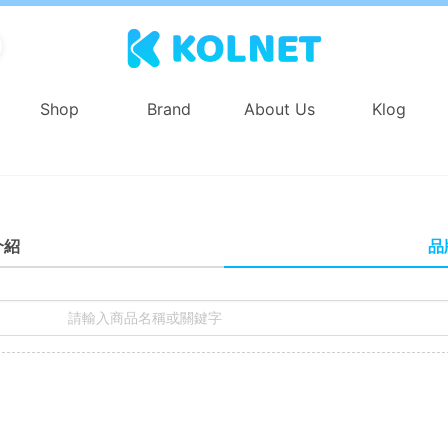
Shop
Brand
About Us
Klog
品
介紹