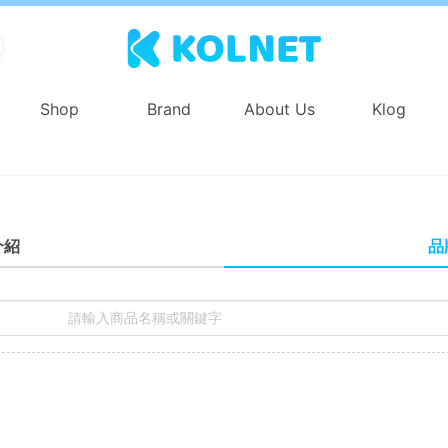
Shop
Brand
About Us
Klog
品
介紹