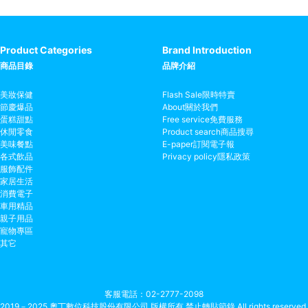
Product Categories
Brand Introduction
商品目錄
品牌介紹
美妝保健
Flash Sale
限時特賣
節慶爆品
About
關於我們
蛋糕甜點
Free service
免費服務
休閒零食
Product search
商品搜尋
美味餐點
E-paper
訂閱電子報
各式飲品
Privacy policy
隱私政策
服飾配件
家居生活
消費電子
車用精品
親子用品
寵物專區
其它
客服電話
02-2777-2098
2019－2025 奧丁數位科技股份有限公司 版權所有 禁止轉貼節錄 All rights reserved.