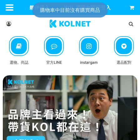
夥伴登入
KOL 溝通力課程登入
購物車中目前沒有購買商品
選物。尚誌
官方LINE
instargam
選品配對