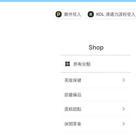
夥伴登入
KOL 溝通力課程登入
Shop
所有分類
美妝保健
節慶爆品
蛋糕甜點
休閒零食