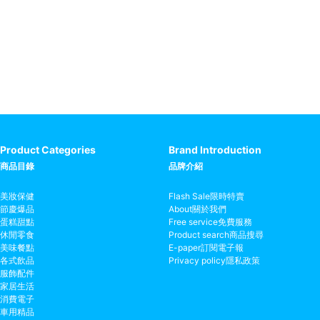
Product Categories
Brand Introduction
商品目錄
品牌介紹
美妝保健
Flash Sale
限時特賣
節慶爆品
About
關於我們
蛋糕甜點
Free service
免費服務
休閒零食
Product search
商品搜尋
美味餐點
E-paper
訂閱電子報
各式飲品
Privacy policy
隱私政策
服飾配件
家居生活
消費電子
車用精品